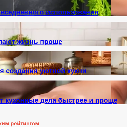
овседневного использования
елают жизнь проще
я создания уютной кухни
т кухонные дела быстрее и проще
ким рейтингом